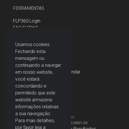
FERRAMENTAS
FLP360 Login
FAQ FLP360
Política da Companhia
Usamos cookies.
Fechando esta
mensagem ou
ENDEREÇO
continuando a navegar
Rua da Passagem, 123 - 2º andar
em nosso website,
Botafogo
você estará
Rio de Janeiro - RJ
concordando e
CEP: 22290-031
permitindo que este
website armazene
informações relativas
a sua navegação.
Forever Living Products Brasil © 2021.
Para mais detalhes,
Inscrita no CNPJ sob o n° 74.036.112/0001-39.
por favor leia a
Declaração de Divulgação de Resultados