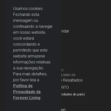
Usamos cookies.
Fechando esta
ENDEREÇO
mensagem ou
continuando a navegar
Rua da Passagem, 123 - 2º andar
em nosso website,
Botafogo
você estará
Rio de Janeiro - RJ
concordando e
CEP: 22290-031
permitindo que este
website armazene
informações relativas
a sua navegação.
Forever Living Products Brasil © 2021.
Para mais detalhes,
Inscrita no CNPJ sob o n° 74.036.112/0001-39.
por favor leia a
Declaração de Divulgação de Resultados
Política de
CENTRAL DE RELACIONAMENTO
Privacidade da
4003-0357
(capitais e principais cidades do país)
Forever Living
.
ATENDIMENTO
(21) 3724-0357
(outras localidades)